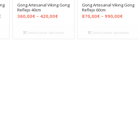
ong
Gong Artesanal Viking Gong
Gong Artesanal Viking Gong
Reflejo 40cm
Reflejo 60cm
€
360,00
€
–
420,00
€
870,00
€
–
990,00
€
Seleccionar opciones
Seleccionar opciones