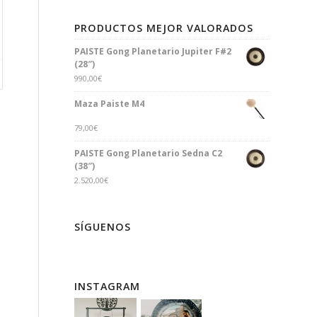
PRODUCTOS MEJOR VALORADOS
PAISTE Gong Planetario Jupiter F#2
(28″)
990,00
€
Maza Paiste M4
79,00
€
PAISTE Gong Planetario Sedna C2
(38″)
2.520,00
€
SÍGUENOS
INSTAGRAM