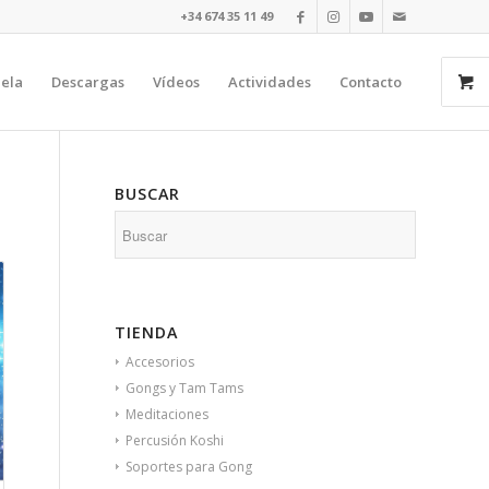
+34 674 35 11 49​⁠​
uela
Descargas
Vídeos
Actividades
Contacto
BUSCAR
TIENDA
Accesorios
Gongs y Tam Tams
Meditaciones
Percusión Koshi
Soportes para Gong