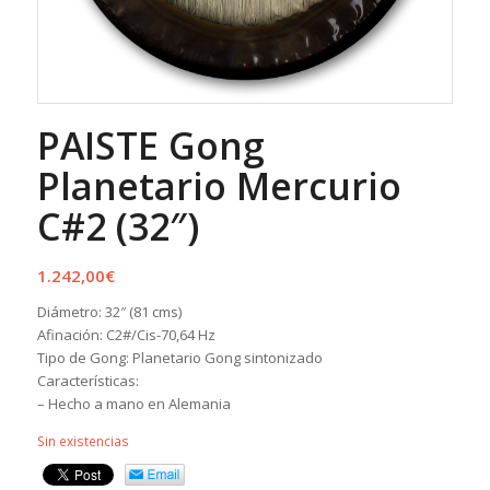
PAISTE Gong
Planetario Mercurio
C#2 (32″)
1.242,00
€
Diámetro: 32″ (81 cms)
Afinación: C2#/Cis-70,64 Hz
Tipo de Gong: Planetario Gong sintonizado
Características:
– Hecho a mano en Alemania
Sin existencias