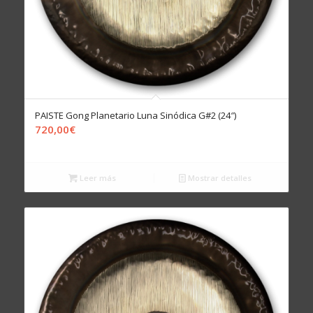
PAISTE Gong Planetario Luna Sinódica G#2 (24″)
720,00
€
Leer más
Mostrar detalles