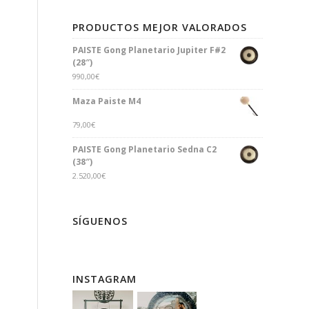
PRODUCTOS MEJOR VALORADOS
PAISTE Gong Planetario Jupiter F#2
(28″)
990,00
€
Maza Paiste M4
79,00
€
PAISTE Gong Planetario Sedna C2
(38″)
2.520,00
€
SÍGUENOS
INSTAGRAM