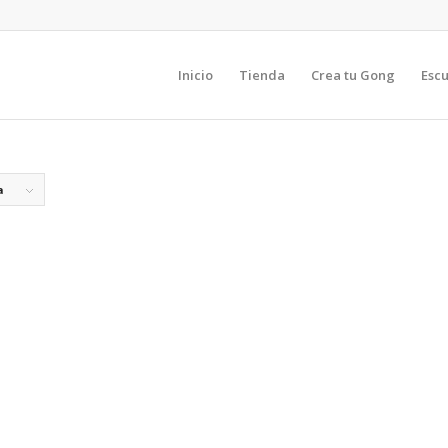
Inicio
Tienda
Crea tu Gong
Esc
a