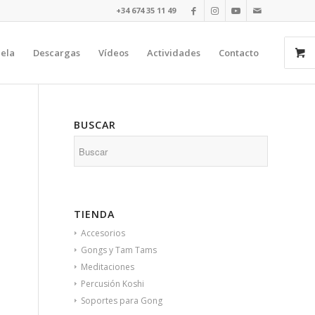
+34 674 35 11 49​⁠​
uela
Descargas
Vídeos
Actividades
Contacto
BUSCAR
TIENDA
Accesorios
Gongs y Tam Tams
Meditaciones
Percusión Koshi
Soportes para Gong