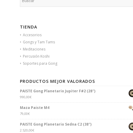
TIENDA
Accesorios
Gongs y Tam Tams
Meditaciones
Percusión Koshi
Soportes para Gong
PRODUCTOS MEJOR VALORADOS
PAISTE Gong Planetario Jupiter F#2 (28″)
990,00
€
Maza Paiste M4
79,00
€
PAISTE Gong Planetario Sedna C2 (38″)
2.520,00
€