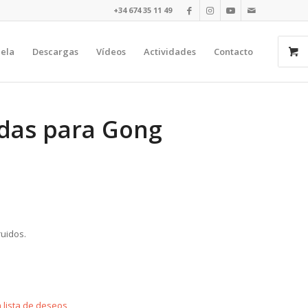
+34 674 35 11 49​⁠​
uela
Descargas
Vídeos
Actividades
Contacto
edas para Gong
ruidos.
a lista de deseos